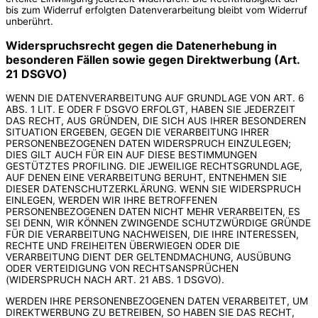
bis zum Widerruf erfolgten Datenverarbeitung bleibt vom Widerruf
unberührt.
Widerspruchsrecht gegen die Datenerhebung in
besonderen Fällen sowie gegen Direktwerbung (Art.
21 DSGVO)
WENN DIE DATENVERARBEITUNG AUF GRUNDLAGE VON ART. 6
ABS. 1 LIT. E ODER F DSGVO ERFOLGT, HABEN SIE JEDERZEIT
DAS RECHT, AUS GRÜNDEN, DIE SICH AUS IHRER BESONDEREN
SITUATION ERGEBEN, GEGEN DIE VERARBEITUNG IHRER
PERSONENBEZOGENEN DATEN WIDERSPRUCH EINZULEGEN;
DIES GILT AUCH FÜR EIN AUF DIESE BESTIMMUNGEN
GESTÜTZTES PROFILING. DIE JEWEILIGE RECHTSGRUNDLAGE,
AUF DENEN EINE VERARBEITUNG BERUHT, ENTNEHMEN SIE
DIESER DATENSCHUTZERKLÄRUNG. WENN SIE WIDERSPRUCH
EINLEGEN, WERDEN WIR IHRE BETROFFENEN
PERSONENBEZOGENEN DATEN NICHT MEHR VERARBEITEN, ES
SEI DENN, WIR KÖNNEN ZWINGENDE SCHUTZWÜRDIGE GRÜNDE
FÜR DIE VERARBEITUNG NACHWEISEN, DIE IHRE INTERESSEN,
RECHTE UND FREIHEITEN ÜBERWIEGEN ODER DIE
VERARBEITUNG DIENT DER GELTENDMACHUNG, AUSÜBUNG
ODER VERTEIDIGUNG VON RECHTSANSPRÜCHEN
(WIDERSPRUCH NACH ART. 21 ABS. 1 DSGVO).
WERDEN IHRE PERSONENBEZOGENEN DATEN VERARBEITET, UM
DIREKTWERBUNG ZU BETREIBEN, SO HABEN SIE DAS RECHT,