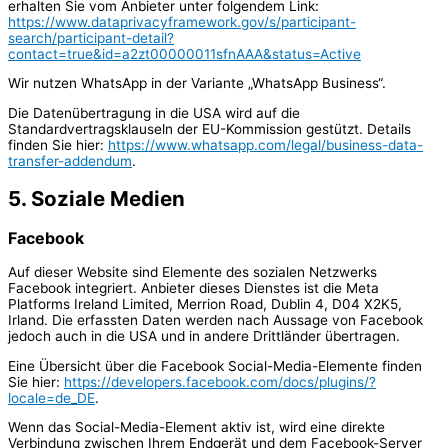
erhalten Sie vom Anbieter unter folgendem Link:
https://www.dataprivacyframework.gov/s/participant-
search/participant-detail?
contact=true&id=a2zt00000011sfnAAA&status=Active
Wir nutzen WhatsApp in der Variante „WhatsApp Business“.
Die Datenübertragung in die USA wird auf die
Standardvertragsklauseln der EU-Kommission gestützt. Details
finden Sie hier:
https://www.whatsapp.com/legal/business-data-
transfer-addendum
.
5. Soziale Medien
Facebook
Auf dieser Website sind Elemente des sozialen Netzwerks
Facebook integriert. Anbieter dieses Dienstes ist die Meta
Platforms Ireland Limited, Merrion Road, Dublin 4, D04 X2K5,
Irland. Die erfassten Daten werden nach Aussage von Facebook
jedoch auch in die USA und in andere Drittländer übertragen.
Eine Übersicht über die Facebook Social-Media-Elemente finden
Sie hier:
https://developers.facebook.com/docs/plugins/?
locale=de_DE
.
Wenn das Social-Media-Element aktiv ist, wird eine direkte
Verbindung zwischen Ihrem Endgerät und dem Facebook-Server